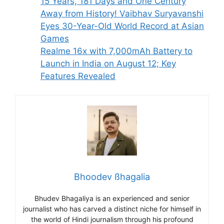
15 Years, 181 Days and One Century
Away from History! Vaibhav Suryavanshi
Eyes 30-Year-Old World Record at Asian
Games
Realme 16x with 7,000mAh Battery to
Launch in India on August 12; Key
Features Revealed
Bhoodev ßhagalia
Bhudev Bhagaliya is an experienced and senior
journalist who has carved a distinct niche for himself in
the world of Hindi journalism through his profound