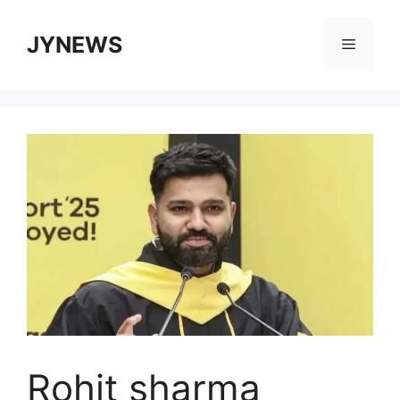
Skip
to
JYNEWS
Menu
content
Rohit sharma