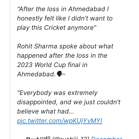
"After the loss in Ahmedabad I
honestly felt like I didn’t want to
play this Cricket anymore"
Rohit Sharma spoke about what
happened after the loss in the
2023 World Cup final in
Ahmedabad.🗣️-
"Everybody was extremely
disappointed, and we just couldn’t
believe what had…
pic.twitter.com/wpKUjYvMYl