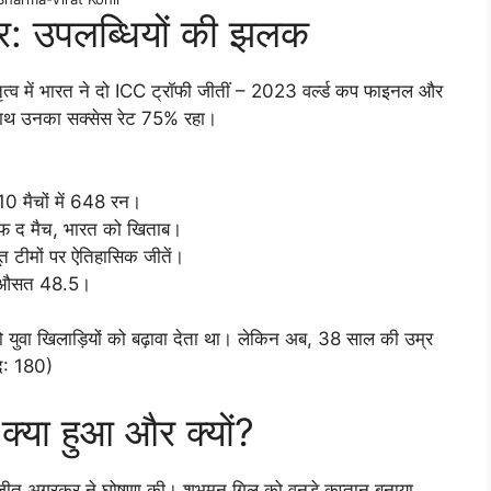
फर: उपलब्धियों की झलक
तृत्व में भारत ने दो ICC ट्रॉफी जीतीं – 2023 वर्ल्ड कप फाइनल और
 साथ उनका सक्सेस रेट 75% रहा।
0 मैचों में 648 रन।
 ऑफ द मैच, भारत को खिताब।
ूत टीमों पर ऐतिहासिक जीतें।
न, औसत 48.5।
ो युवा खिलाड़ियों को बढ़ावा देता था। लेकिन अब, 38 साल की उम्र
्द: 180)
क्या हुआ और क्यों?
ें अजीत अगरकर ने घोषणा की। शुभमन गिल को वनडे कप्तान बनाया