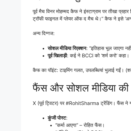
पूर्व मैच विनर मोहम्मद कैफ ने इंस्टाग्राम पर तीखा प्रह
ट्रॉफी फाइनल में प्लेयर ऑफ द मैच थे।” कैफ ने इसे ‘अ
अन्य दिग्गज:
सोशल मीडिया रिएक्शन
: “इतिहास भूल जाएगा नही
पूर्व खिलाड़ी
: कई ने BCCI को ‘शर्म करो’ कहा।
कैफ का पॉइंट: टाइमिंग गलत, उपलब्धियां भुलाई गईं। (श
फैंस और सोशल मीडिया की प
X (पूर्व ट्विटर) पर #RohitSharma ट्रेंडिंग। फैंस न
कुंजी पोस्ट
:
“कर्मा आएगा” – रोहित फैंस।