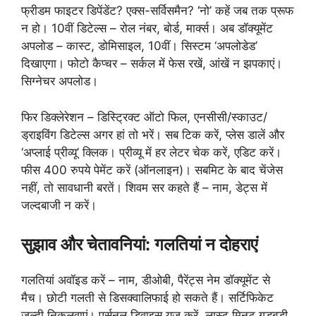
फ्रीडम फाइटर डिपेंडेंट? एक्स-सर्विसमैन? ‘नो’ कहें जब तक प्रूफ
न हो। 10वीं डिटेल्स – रोल नंबर, बोर्ड, मार्क्स। अब डॉक्यूमेंट
अपलोड – कास्ट, डोमिसाइल, 10वीं। सिस्टम ‘अपलोडेड’
दिखाएगा। फोटो कैप्चर – सर्कल में फेस रखें, आंखें न झपकाएं।
सिग्नेचर अपलोड।
फिर डिक्लेरेशन – डिस्ट्रिक्ट ऑटो फिल, एनसीसी/स्काउट/
ड्राइविंग डिटेल्स अगर हां तो भरें। सब टिक करें, प्लेस डालें और
‘अप्लाई प्रीव्यू’ क्लिक। प्रीव्यू में हर लेटर चेक करें, एडिट करें।
फीस 400 रुपये पेमेंट करें (ऑनलाइन)। सबमिट के बाद चेंजेस
नहीं, तो सावधानी बरतें। शिवम सर कहते हैं – नाम, डेट्स में
जल्दबाजी न करें।
सुझाव और चेतावनियां: गलतियां न दोहराएं
गलतियां अवॉइड करें – नाम, डीओबी, पैरेंट्स नेम डॉक्यूमेंट से
मैच। छोटी गलती से डिसक्वालिफाई हो सकते हैं। सर्टिफिकेट
जल्दी निकलवाएं। पर्सनल डिवाइस यूज करें, लास्ट मिनट गड़बड़ी