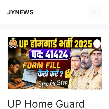
Skip
to
JYNEWS
Menu
content
UP Home Guard