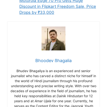
Motorola Edge 70 Pro Gets Huge
Discount in Flipkart Freedom Sale, Price
Drops by ₹33,000
Bhoodev ßhagalia
Bhudev Bhagaliya is an experienced and senior
journalist who has carved a distinct niche for himself in
the world of Hindi journalism through his profound
understanding and precise writing style. With over two
decades of experience in the field of journalism, he has
held key responsibilities at
Dainik Hindustan
for 12
years and at
Amar Ujala
for one year. Currently, he
serves as the Content Editor for the
Jagrook Youth