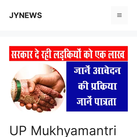
Skip
to
JYNEWS
Menu
content
UP Mukhyamantri