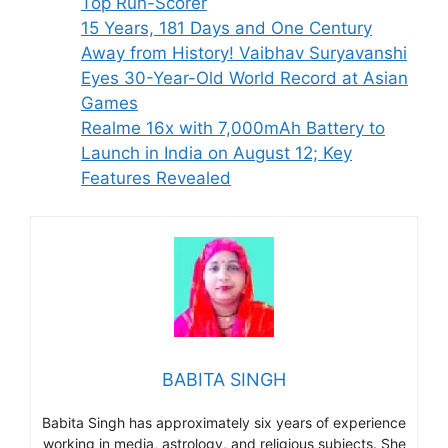
Top Run-Scorer
15 Years, 181 Days and One Century
Away from History! Vaibhav Suryavanshi
Eyes 30-Year-Old World Record at Asian
Games
Realme 16x with 7,000mAh Battery to
Launch in India on August 12; Key
Features Revealed
BABITA SINGH
Babita Singh has approximately six years of experience
working in media, astrology, and religious subjects. She