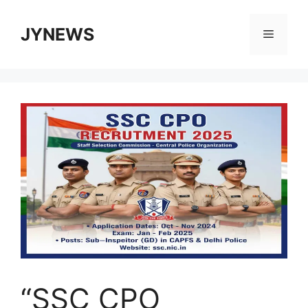
Skip
to
JYNEWS
Menu
content
“SSC CPO