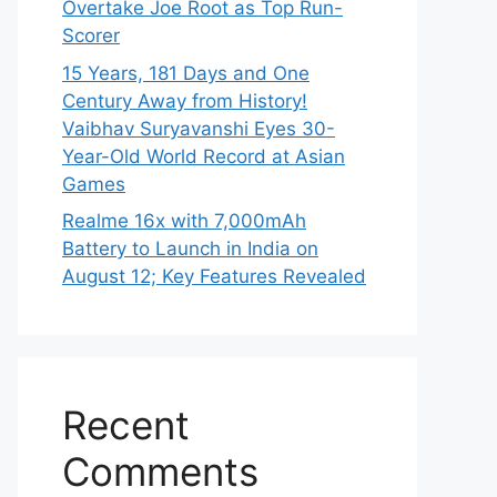
Overtake Joe Root as Top Run-
Scorer
15 Years, 181 Days and One
Century Away from History!
Vaibhav Suryavanshi Eyes 30-
Year-Old World Record at Asian
Games
Realme 16x with 7,000mAh
Battery to Launch in India on
August 12; Key Features Revealed
Recent
Comments