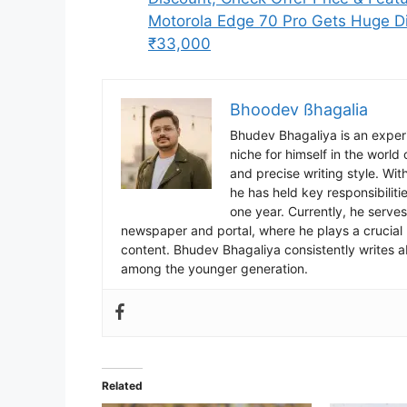
Motorola Edge 70 Pro Gets Huge Dis
₹33,000
Bhoodev ßhagalia
Bhudev Bhagaliya is an experi
niche for himself in the world
and precise writing style. Wit
he has held key responsibiliti
one year. Currently, he serves
newspaper and portal, where he plays a crucial r
content. Bhudev Bhagaliya consistently writes a
among the younger generation.
Related