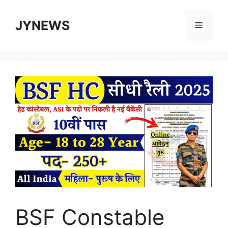
Skip
to
JYNEWS
Menu
content
BSF Constable