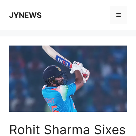
Skip
to
JYNEWS
Menu
content
Rohit Sharma Sixes