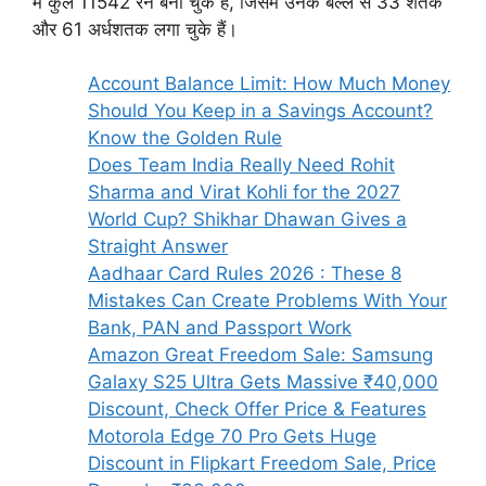
में कुल 11542 रन बना चुके हैं, जिसमें उनके बल्ले से 33 शतक
और 61 अर्धशतक लगा चुके हैं।
Account Balance Limit: How Much Money
Should You Keep in a Savings Account?
Know the Golden Rule
Does Team India Really Need Rohit
Sharma and Virat Kohli for the 2027
World Cup? Shikhar Dhawan Gives a
Straight Answer
Aadhaar Card Rules 2026 : These 8
Mistakes Can Create Problems With Your
Bank, PAN and Passport Work
Amazon Great Freedom Sale: Samsung
Galaxy S25 Ultra Gets Massive ₹40,000
Discount, Check Offer Price & Features
Motorola Edge 70 Pro Gets Huge
Discount in Flipkart Freedom Sale, Price