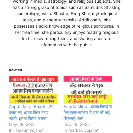
working in media, astrology, and religious subjects. She
has a strong grasp of topics such as Samudrik Shastra,
numerology, Vastu Shastra, Feng Shui, mythological
tales, and planetary transits. Additionally, she
possesses a solid knowledge of religious scriptures. In
her free time, she particularly enjoys reading religious
texts, researching them, and sharing accurate
information with the public.
Related
Aapda Mitra Bharti : 22
Aapda Mitra -आपदा मित्रों के
हजार नए आपदा मित्र बनाए
लिए केंद्र सरकार ने शुरू की कई
जाएंगे, इतना मिलेगा मानदेय
योजनाएं, जानें
May 28, 2025
July 18, 2025
In "sarkari yojana"
In "sarkari yojana"