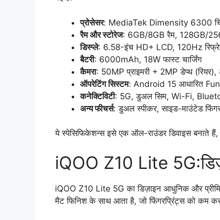
प्रोसेसर
: MediaTek Dimensity 6300 चि
रैम और स्टोरेज
: 6GB/8GB रैम, 128GB/256
डिस्प्ले
: 6.58-इंच HD+ LCD, 120Hz रिफ्रे
बैटरी
: 6000mAh, 18W फास्ट चार्जिंग
कैमरा
: 50MP प्राइमरी + 2MP डेप्थ (रियर),
ऑपरेटिंग सिस्टम
: Android 15 आधारित Fu
कनेक्टिविटी
: 5G, डुअल सिम, Wi-Fi, Bluet
अन्य फीचर्स
: डुअल स्पीकर, साइड-माउंटेड फिंगरप
ये स्पेसिफिकेशन्स इसे एक ऑल-राउंडर डिवाइस बनाते हैं,
iQOO Z10 Lite 5G:डिज़ा
iQOO Z10 Lite 5G का डिज़ाइन आधुनिक और प्रीमियम ह
मैट फिनिश के साथ आता है, जो फिंगरप्रिंट्स को कम क