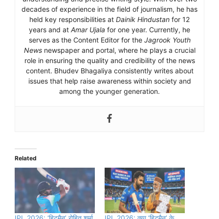
decades of experience in the field of journalism, he has
held key responsibilities at
Dainik Hindustan
for 12
years and at
Amar Ujala
for one year. Currently, he
serves as the Content Editor for the
Jagrook Youth
News
newspaper and portal, where he plays a crucial
role in ensuring the quality and credibility of the news
content. Bhudev Bhagaliya consistently writes about
issues that help raise awareness within society and
among the younger generation.
Related
IPL 2026: ‘हिटमैन’ रोहित शर्मा
IPL 2026: क्या ‘हिटमैन’ के