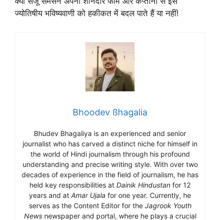
क्या संजू सैमसन अपनी शानदार फॉर्म और कप्तानी से इस
ज्योतिषीय भविष्यवाणी को हकीकत में बदल पाते हैं या नहीं!
Bhoodev ßhagalia
Bhudev Bhagaliya is an experienced and senior
journalist who has carved a distinct niche for himself in
the world of Hindi journalism through his profound
understanding and precise writing style. With over two
decades of experience in the field of journalism, he has
held key responsibilities at
Dainik Hindustan
for 12
years and at
Amar Ujala
for one year. Currently, he
serves as the Content Editor for the
Jagrook Youth
News
newspaper and portal, where he plays a crucial