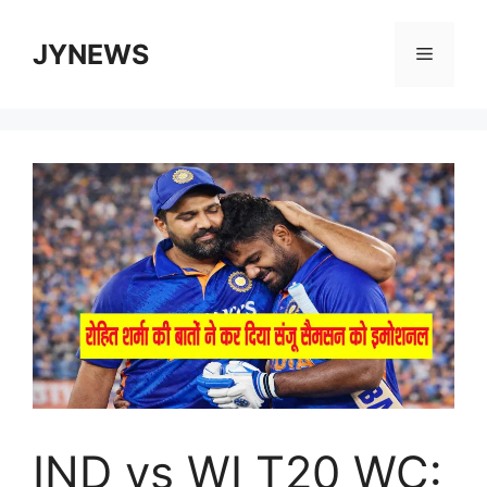
Skip
to
JYNEWS
Menu
content
IND vs WI T20 WC: