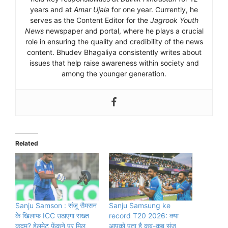
years and at
Amar Ujala
for one year. Currently, he
serves as the Content Editor for the
Jagrook Youth
News
newspaper and portal, where he plays a crucial
role in ensuring the quality and credibility of the news
content. Bhudev Bhagaliya consistently writes about
issues that help raise awareness within society and
among the younger generation.
Related
Sanju Samson : संजू सैमसन
Sanju Samsung ke
के खिलाफ ICC उठाएगा सख्त
record T20 2026: क्या
कदम? हेलमेट फेंकने पर मिल
आपको पता है कब-कब संजू