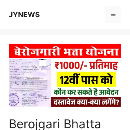
Skip
to
JYNEWS
Menu
content
Berojgari Bhatta