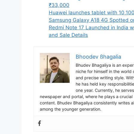
₹33,000
Huawei launches tablet with 10,100
Samsung Galaxy A18 4G Spotted on
Redmi Note 17 Launched in India w
and Sale Details
Bhoodev ßhagalia
Bhudev Bhagaliya is an experi
niche for himself in the world
and precise writing style. Wit
he has held key responsibiliti
one year. Currently, he serves
newspaper and portal, where he plays a crucial r
content. Bhudev Bhagaliya consistently writes a
among the younger generation.