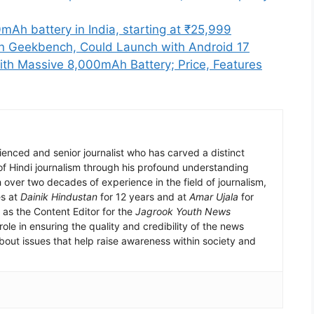
mAh battery in India, starting at ₹25,999
 Geekbench, Could Launch with Android 17
ith Massive 8,000mAh Battery; Price, Features
enced and senior journalist who has carved a distinct
 of Hindi journalism through his profound understanding
h over two decades of experience in the field of journalism,
es at
Dainik Hindustan
for 12 years and at
Amar Ujala
for
 as the Content Editor for the
Jagrook Youth News
ole in ensuring the quality and credibility of the news
bout issues that help raise awareness within society and