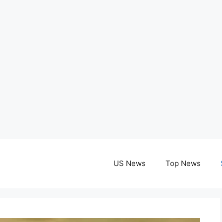
US News
Top News